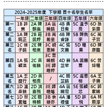
2024-2025
年度
下學期 首十名學生名單
一年級
二年級
三年級
四年級
五年級
六年級
第一
1B 許
2A 陳
3A 區
4B 吳
5C 温予
6D 孫
名
茵
韻嵐
晞晴
日希
喬
紫露
第二
1A 陳
2B 莊
3B 萬
4B 陳
5B 陳儁
6C 萬
名
曉正
凱婷
希童
睿謙
宇
子晉
第三
1C 徐
2E 陳
3C 胡
4C 張
5D 程
6D 陳
名
子晴
柏熹
恩晞
文樂
果
康臨
3C 曹
第四
1A 張
2C 黃
晞朗
4D 蘇
5A 蕭樂
6C 曾
名
穎淇
佑臻
3E 譚
芷芊
爾
煒程
皓婷
第五
1A 王
2D 黃
4C 關
5C 盧思
6A 王
/
名
歷行
柏喬
芷晴
樺
子珊
第六
1D 温
2D 洪
3E 譚
4A 區
5E 張穎
6C 郭
名
彥臻
嘉悦
皓媱
晞雪
芯
家晞
第七
1D 蔡
2E 關
3B 余
4A 潘
5D 許
6A 林
名
宜暄
梓朗
峻亦
禮信
悦
熙淳