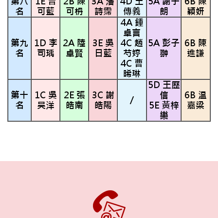
第八
1E 曾
2B 陳
3A 潘
4D 王
5A 謝子
6B 陳
名
可藍
可枬
詩霈
傳義
朗
穎妍
4A 鍾
卓言
第九
1D 李
2A 陸
3E 吳
4C 趙
5A 彭子
6B 陳
名
司瑀
卓賢
日藍
芍婷
翀
進謙
4C 曹
晞琳
5D 王歷
第十
1C 吳
2E 張
3C 謝
信
6B 温
/
名
昊洋
皓南
皓陽
5E 黃梓
嘉梁
樂