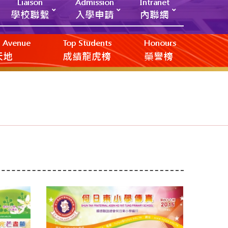
Liaison
Admission
Intranet
學校聯繫
入學申請
內聯網
ic Avenue
Top Students
Honours
創天地
成績龍虎榜
榮譽榜