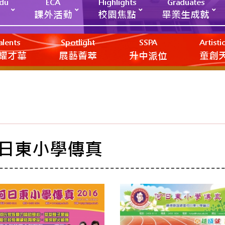
Edu
ECA
Highlights
Graduates
課外活動
校園焦點
畢業生成就
alents
Spotlight
SSPA
Artist
耀才華
展藝薈萃
升中派位
‎‎‏‎ㅤ童
日東小學傳真