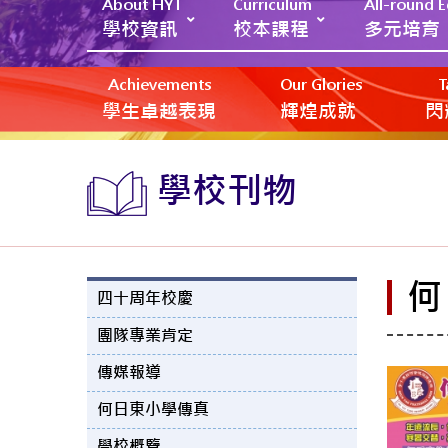
About HYT
Curriculum
All-round 
學校資訊
校本課程
多元培育
Achievements
Our Glories
T
學生卓越表現
輝煌成就
閃
學校刊物
何
四十周年校慶
團隊專業肯定
傳媒報導
何日東小學傳真
學校概覽