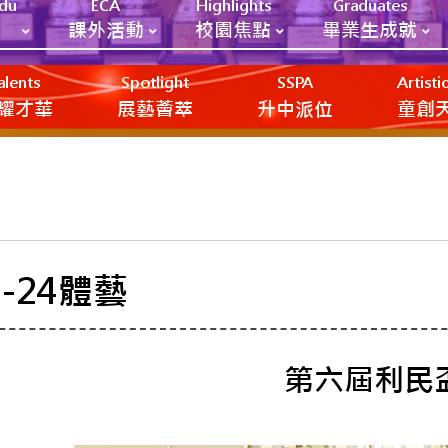
Edu
ECA
Highlights
Graduates
課外活動
校園焦點
畢業生成就
alents
Spotlight
SSPA
Artist
耀才華
展藝薈萃
升中派位
‎‎‏‎ㅤ童
3-24體藝
第六屆利民