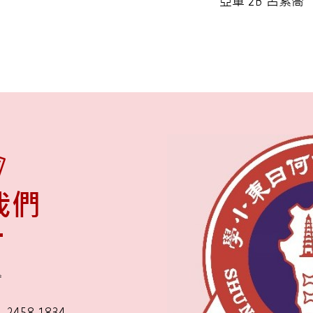
亞軍 2B 呂紫喬
我們
舍
2458 1834