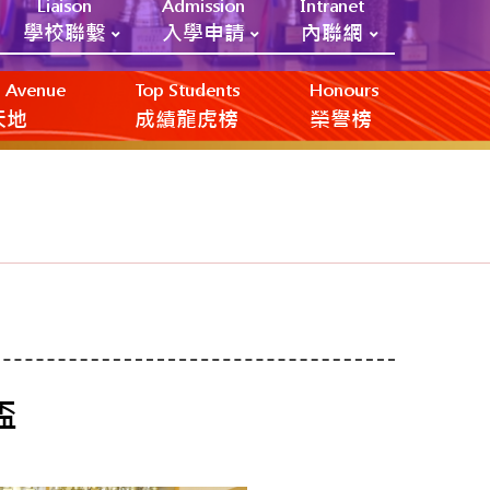
Liaison
Admission
Intranet
學校聯繫
入學申請
內聯網
ic Avenue
Top Students
Honours
創天地
成績龍虎榜
榮譽榜
盃