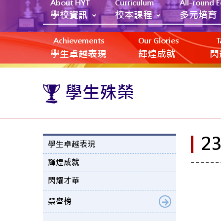
About HYT
Curriculum
All-round 
學校資訊
校本課程
多元培育
Achievements
Our Glories
T
學生卓越表現
輝煌成就
閃
學生殊榮
2
學生卓越表現
輝煌成就
閃耀才華
榮譽榜