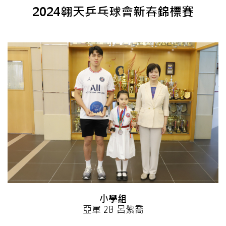
2024翱天乒乓球會新春錦標賽
小學組
亞軍 2B 呂紫喬