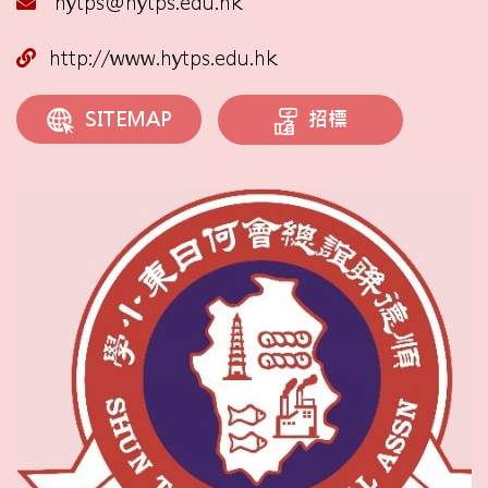
hytps@hytps.edu.hk
http://www.hytps.edu.hk
招標
SITEMAP