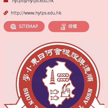
hytps@hytps.edu.hk
http://www.hytps.edu.hk
招標
SITEMAP