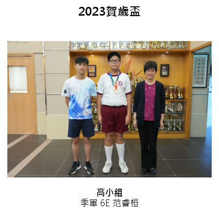
2023賀歲盃
高小組
季軍 6E 范睿桓