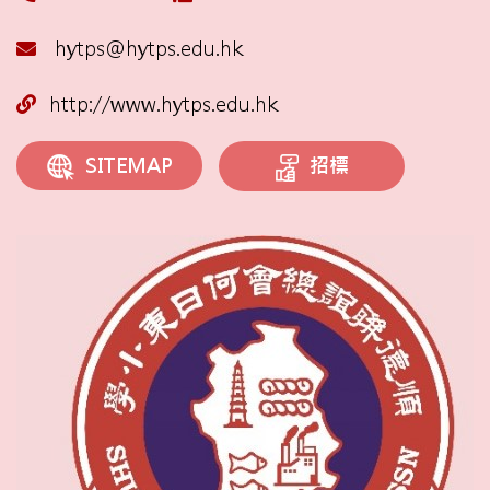
hytps@hytps.edu.hk
http://www.hytps.edu.hk
招標
SITEMAP