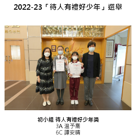
2022-23「待人有禮好少年」選舉
初小組 待人有禮好少年獎
3A 温予喬
6C 譚安晴