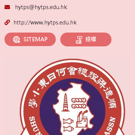
hytps@hytps.edu.hk
http://www.hytps.edu.hk
招標
SITEMAP