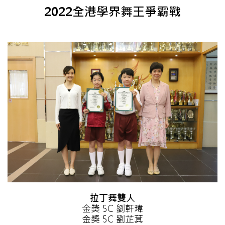
2022全港學界舞王爭霸戰
拉丁舞雙人
金獎 5C 劉軒瑋
金獎 5C 劉芷萁