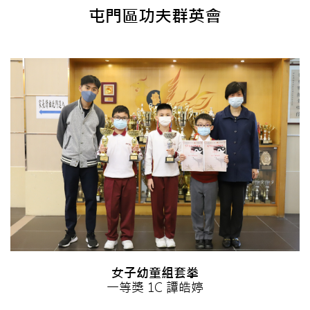
屯門區功夫群英會
女子幼童組套拳
一等獎 1C 譚皓婷