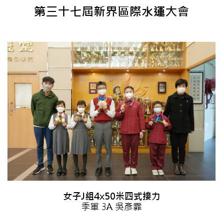
第三十七屆新界區際水運大會
女子J組4x50米四式接力
季軍 3A 吳彥霏