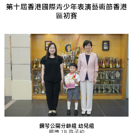
第十屆香港國際青少年表演藝術節香港
區初賽
鋼琴公開分齡組 幼兒組
銀獎 1B 許子約