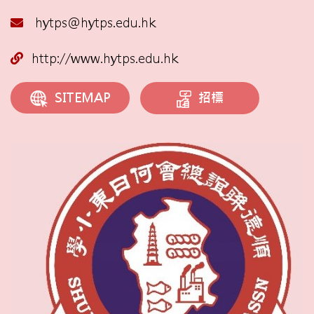
hytps@hytps.edu.hk
http://www.hytps.edu.hk
招標
SITEMAP