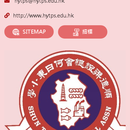
hytps@hytps.edu.hk
http://www.hytps.edu.hk
招標
SITEMAP