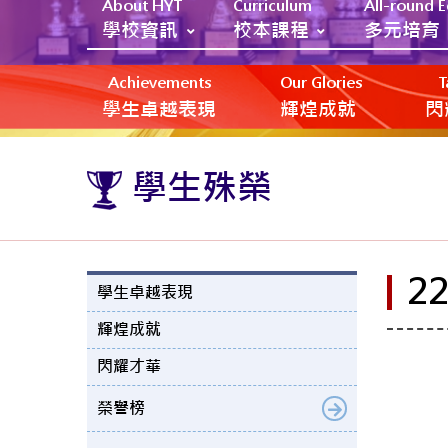
About HYT
Curriculum
All-round 
學校資訊
校本課程
多元培育
Achievements
Our Glories
T
學生卓越表現
輝煌成就
閃
學生殊榮
2
學生卓越表現
輝煌成就
閃耀才華
榮譽榜