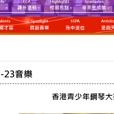
Edu
ECA
Highlights
Graduates
課外活動
校園焦點
畢業生成就
alents
Spotlight
SSPA
Artist
耀才華
展藝薈萃
升中派位
‎‎‏‎ㅤ童
2-23音樂
香港青少年鋼琴大賽