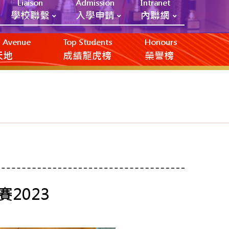
Liaison
Admission
Intranet
學校聯繫
入學申請
內聯網
ic Avenue
Top Students
Honours
創天地
成績龍虎榜
榮譽榜
2023