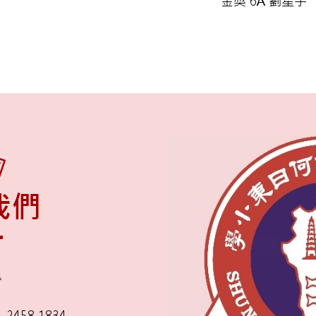
金獎 6A 劉星宇
我們
舍
2458 1834