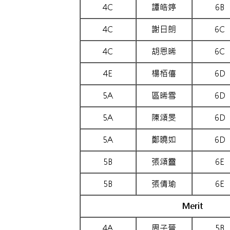
4C
譚皓婷
6B
4C
謝日朗
6C
4C
胡恩晞
6C
4E
楊栢僖
6D
5A
區晞雪
6D
5A
陳頌旻
6D
5A
鄭曉如
6D
5B
張頌靈
6E
5B
張倩瑜
6E
Merit
4A
周子晉
5B