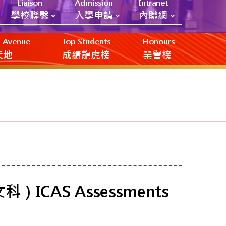
Liaison
Admission
Intranet
學校聯繫
入學申請
內聯網
ic Avenue
Top Students
Honours
創天地
成績龍虎榜
榮譽榜
CAS Assessments