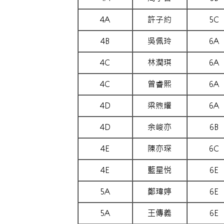
4A
許子約
5C
4B
吳佩玲
6A
4C
林潤琪
6A
4C
曾睿熙
6A
4D
梁煦耀
6A
4D
余峻亦
6B
4E
陳亦琛
6C
4E
藍星悦
6E
5A
鄭瑋婷
6E
5A
王傳義
6E