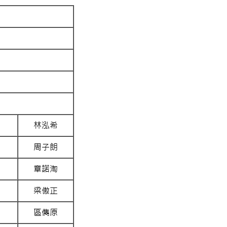
林泓希
周子朗
章諾淘
梁傲正
區儁原