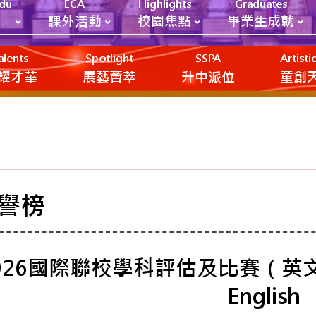
Edu
ECA
Highlights
Graduates
課外活動
校園焦點
畢業生成就
alents
Spotlight
SSPA
Artist
耀才華
展藝薈萃
升中派位
‎‎‏‎ㅤ童
譽榜
026國際聯校學科評估及比賽（英文科）I
English