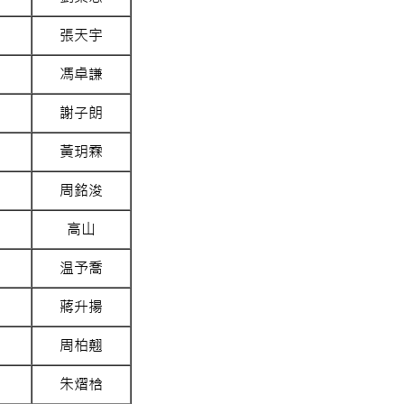
張天宇
馮卓謙
謝子朗
黃玥霖
周銘浚
高山
温予喬
蔣升揚
周柏翹
朱熠梒