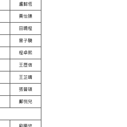
盧懿恆
黃怡臻
田曉程
曾子驍
程卓熙
王歷信
王芷晴
張晉碩
鄺悦兒
劉樂悠