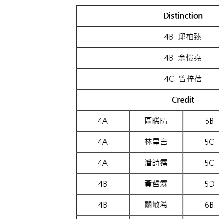
Distinction
4B 邱柏臻
4B 余愷堯
4C 曾梓蓓
Credit
4A
區晞晴
5B
4A
林星言
5C
4A
潘詩霈
5C
4B
黃哲霖
5D
4B
關敏希
6B