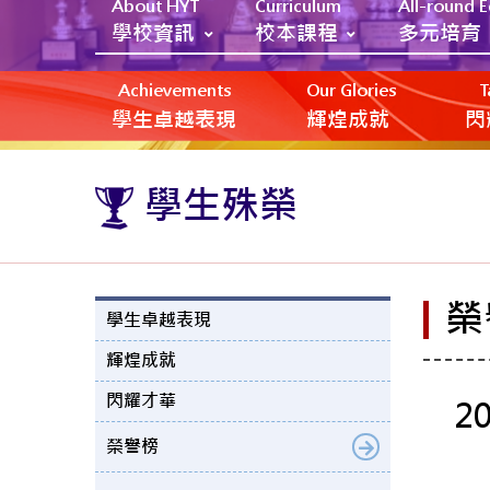
About HYT
Curriculum
All-round 
學校資訊
校本課程
多元培育
Achievements
Our Glories
T
學生卓越表現
輝煌成就
閃
學生殊榮
榮
學生卓越表現
輝煌成就
閃耀才華
2
榮譽榜