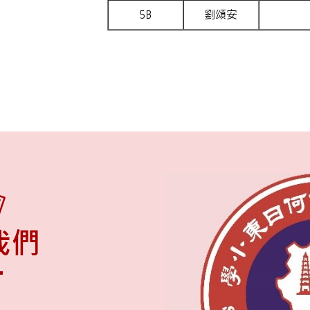
5B
劉頌安
我們