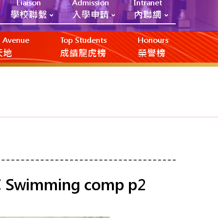
Liaison
Admission
Intranet
學校聯繫
入學申請
內聯網
ic Avenue
Top Students
Honours
創天地
成績龍虎榜
榮譽榜
SC Swimming comp p2