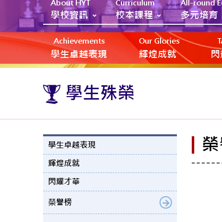
About HYT
Curriculum
All-round 
學校資訊
校本課程
多元培育
Achievements
Our Glories
T
學生卓越表現
輝煌成就
閃
學生殊榮
榮
學生卓越表現
輝煌成就
閃耀才華
榮譽榜