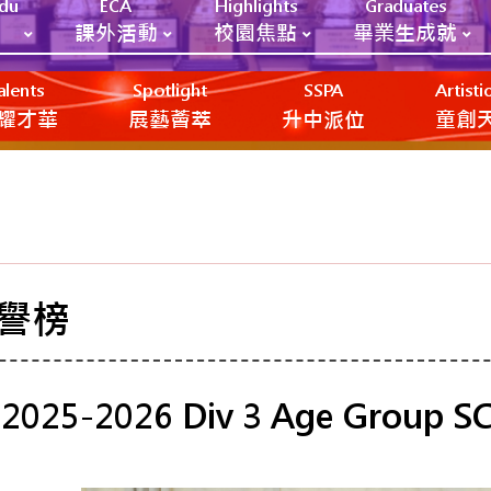
Edu
ECA
Highlights
Graduates
課外活動
校園焦點
畢業生成就
alents
Spotlight
SSPA
Artist
耀才華
展藝薈萃
升中派位
‎‎‏‎ㅤ童
譽榜
2025-2026 Div 3 Age Group 