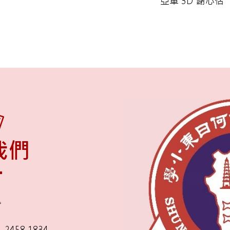
亞軍 3D 謝心恬
我們
舍
2458 1834