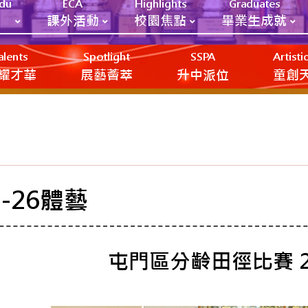
Edu
ECA
Highlights
Graduates
課外活動
校園焦點
畢業生成就
alents
Spotlight
SSPA
Artist
耀才華
展藝薈萃
升中派位
‎‎‏‎ㅤ童
5-26體藝
屯門區分齡田徑比賽 20