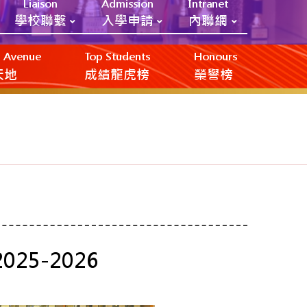
Liaison
Admission
Intranet
學校聯繫
入學申請
內聯網
ic Avenue
Top Students
Honours
創天地
成績龍虎榜
榮譽榜
25-2026