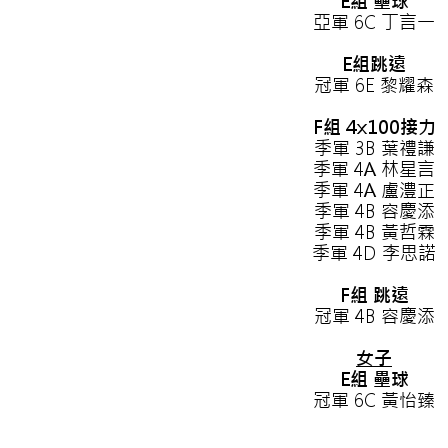
E組 壘球
亞軍 6C 丁言一
E組跳遠
冠軍 6E 黎耀森
F組 4x100接力
季軍 3B 葉禮謙
季軍 4A 林星言
季軍 4A 盧澧正
季軍 4B 容慶添
季軍 4B 黃哲霖
季軍 4D 李思諾
F組 跳遠
冠軍 4B 容慶添
女子
E組 壘球
冠軍 6C 黃怡臻