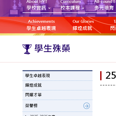
About HYT
Curriculum
All-round 
學校資訊
校本課程
多元培育
Achievements
Our Glories
T
學生卓越表現
輝煌成就
閃
學生殊榮
2
學生卓越表現
輝煌成就
閃耀才華
榮譽榜