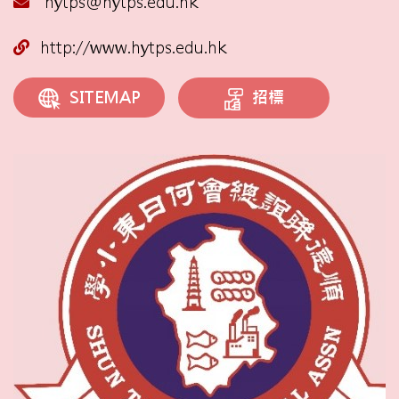
hytps@hytps.edu.hk
http://www.hytps.edu.hk
招標
SITEMAP