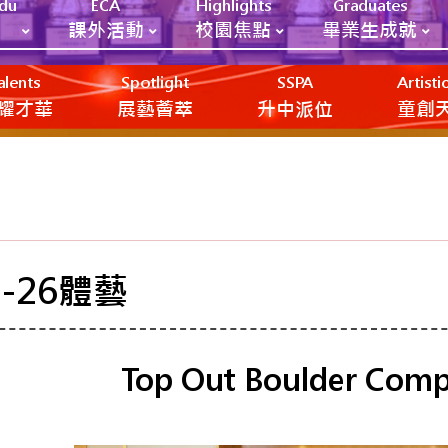
Edu
ECA
Highlights
Graduates
課外活動
校園焦點
畢業生成就
alents
Spotlight
SSPA
Artist
耀才華
展藝薈萃
升中派位
‎‎‏‎ㅤ童
5-26體藝
Top Out Boulder Comp