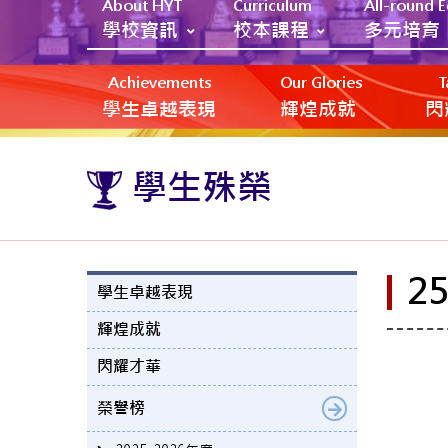
About HYT
Curriculum
All-round 
學校資訊
校本課程
多元培育
Achievements
Our Glories
T
學生卓越表現
輝煌成就
閃
學生殊榮
2
學生卓越表現
輝煌成就
閃耀才華
榮譽榜