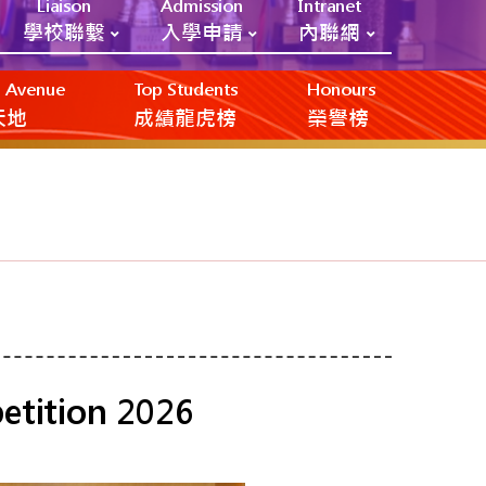
Liaison
Admission
Intranet
學校聯繫
入學申請
內聯網
ic Avenue
Top Students
Honours
創天地
成績龍虎榜
榮譽榜
etition 2026