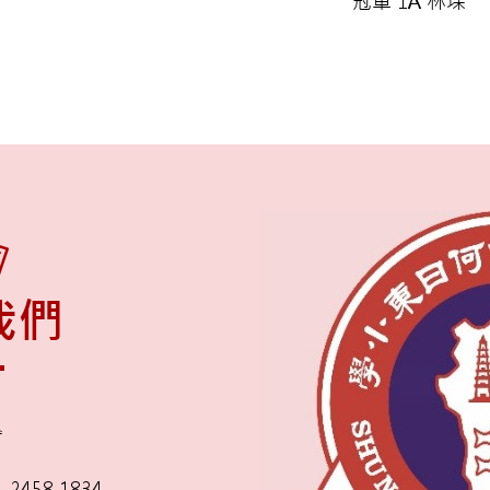
冠軍 1A 林琛
我們
舍
2458 1834