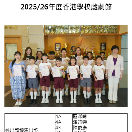
2025/26年度香港學校戲劇節
4A
區晞晴
4A
潘詩霈
4B
陳俊彥
傑出整體演出獎