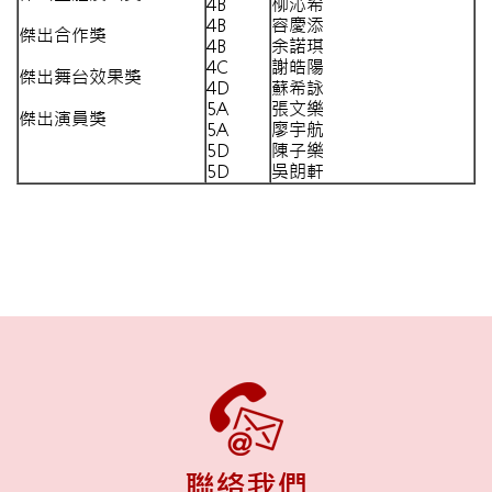
4B
柳沁希
4B
容慶添
傑出合作獎
4B
余諾琪
4C
謝皓陽
傑出舞台效果獎
4D
蘇希詠
5A
張文樂
傑出演員獎
5A
廖宇航
5D
陳子樂
5D
吳朗軒
聯絡我們