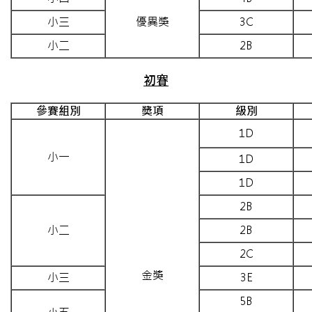
小三
優異獎
3C
小二
2B
初賽
參賽組別
獎項
級別
1D
小一
1D
1D
2B
小二
2B
2C
金獎
小三
3E
5B