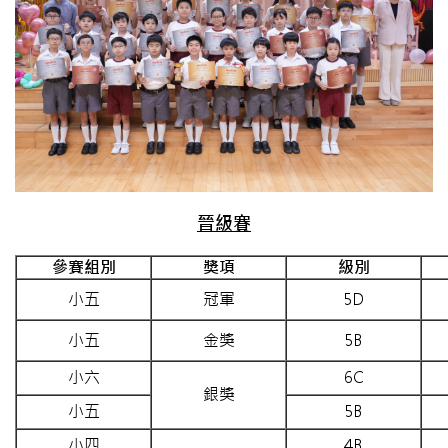
晉級賽
參賽組別
獎項
級別
小五
冠軍
5D
小五
金獎
5B
小六
6C
銀獎
小五
5B
小四
4B