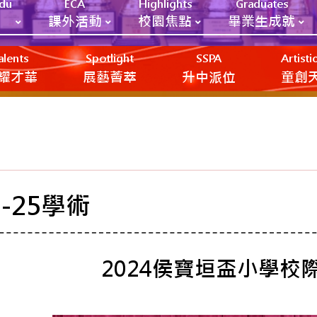
Edu
ECA
Highlights
Graduates
課外活動
校園焦點
畢業生成就
alents
Spotlight
SSPA
Artist
耀才華
展藝薈萃
升中派位
‎‎‏‎ㅤ童
4-25學術
2024侯寶垣盃小學校