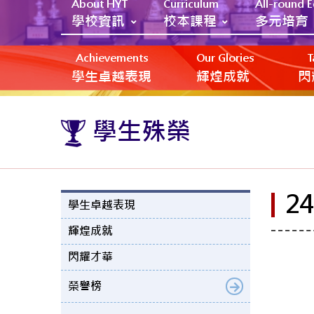
About HYT
Curriculum
All-round 
學校資訊
校本課程
多元培育
Achievements
Our Glories
T
學生卓越表現
輝煌成就
閃
學生殊榮
2
學生卓越表現
輝煌成就
閃耀才華
榮譽榜