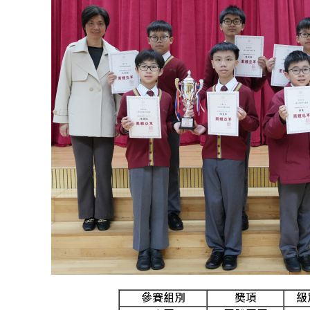
參賽組別
獎項
級