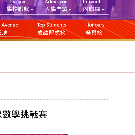
Liaison
Admission
Intranet
學校聯繫
入學申請
內聯網
ic Avenue
Top Students
Honours
創天地
成績龍虎榜
榮譽榜
際數學挑戰賽