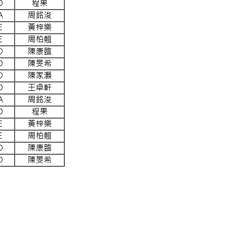
D
程果
A
周銘浚
E
黃梓樂
E
周柏翹
D
陳康臨
D
陳旻希
D
陳家灝
D
王卓軒
A
周銘浚
D
程果
E
黃梓樂
E
周柏翹
D
陳康臨
D
陳旻希