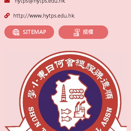
hytps@hytps.edu.hk
http://www.hytps.edu.hk
招標
SITEMAP