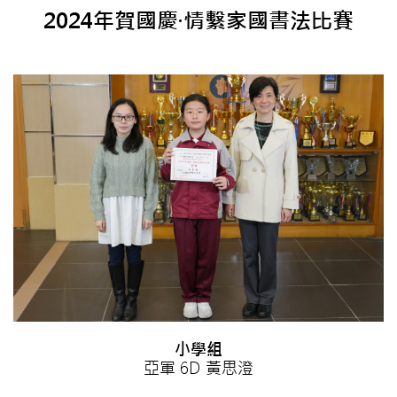
2024年賀國慶·情繫家國書法比賽
小學組
亞軍 6D 黃思澄