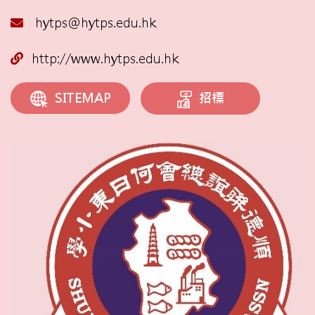
hytps@hytps.edu.hk
http://www.hytps.edu.hk
招標
SITEMAP