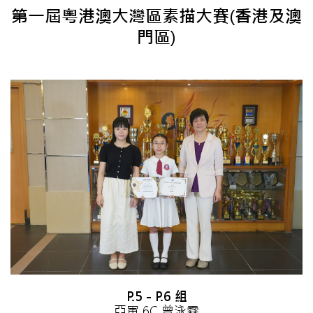
第一屆粵港澳大灣區素描大賽(香港及澳
門區)
P.5 - P.6 組
亞軍 6C 曾泳霖