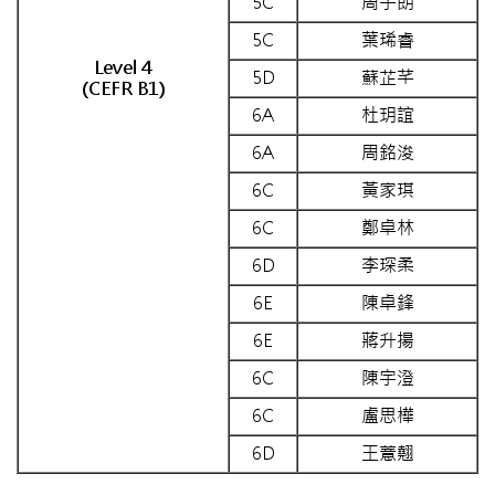
5C
周子朗
5C
葉琋睿
Level 4
5D
蘇芷芊
(CEFR B1)
6A
杜玥誼
6A
周銘浚
6C
黃家琪
6C
鄭卓林
6D
李琛柔
6E
陳卓鋒
6E
蔣升揚
6C
陳宇澄
6C
盧思樺
6D
王薏翹