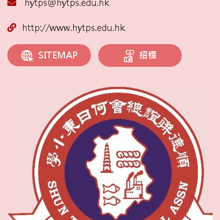
hytps@hytps.edu.hk
http://www.hytps.edu.hk
招標
SITEMAP