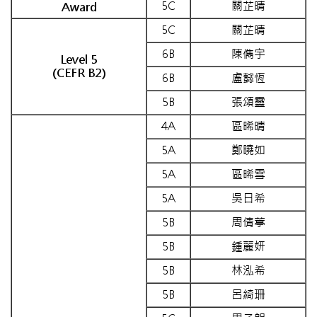
5C
關芷晴
Award
5C
關芷晴
6B
陳儁宇
Level 5
(CEFR B2)
6B
盧懿恆
5B
張頌靈
4A
區晞晴
5A
鄭曉如
5A
區晞雪
5A
吳日希
5B
周倩葶
5B
鍾麗妍
5B
林泓希
5B
呂綺珊