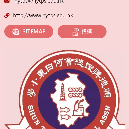
hytps@hytps.edu.hk
http://www.hytps.edu.hk
招標
SITEMAP