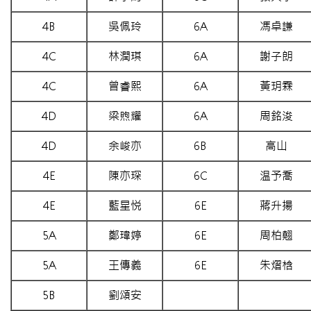
4B
吳佩玲
6A
馮卓謙
4C
林潤琪
6A
謝子朗
4C
曾睿熙
6A
黃玥霖
4D
梁煦耀
6A
周銘浚
4D
余峻亦
6B
高山
4E
陳亦琛
6C
温予喬
4E
藍星悦
6E
蔣升揚
5A
鄭瑋婷
6E
周柏翹
5A
王傳義
6E
朱熠梒
5B
劉頌安