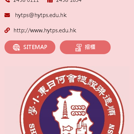
hytps@hytps.edu.hk
http://www.hytps.edu.hk
招標
SITEMAP