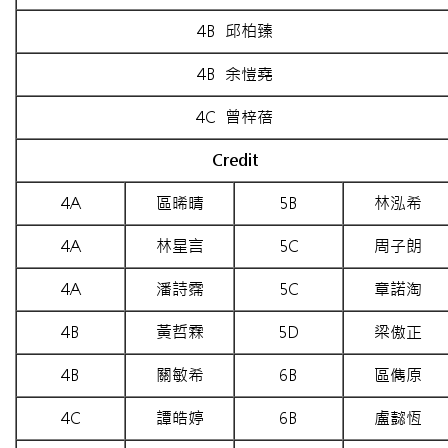
4B 邱柏臻
4B 余愷堯
4C 曾梓蓓
Credit
4A
區晞晴
5B
林泓希
4A
林星言
5C
周子朗
4A
潘詩霈
5C
章諾淘
4B
黃哲霖
5D
梁傲正
4B
關敏希
6B
區儁原
4C
譚皓婷
6B
盧懿恆