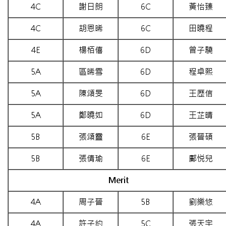
4C
謝日朗
6C
黃怡臻
4C
胡恩晞
6C
田曉程
4E
楊栢僖
6D
曾子驍
5A
區晞雪
6D
程卓熙
5A
陳頌旻
6D
王歷信
5A
鄭曉如
6D
王芷晴
5B
張頌靈
6E
張晉碩
5B
張倩瑜
6E
鄺悦兒
Merit
4A
周子晉
5B
劉樂悠
4A
許子約
5C
張天宇