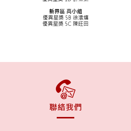
新界區 高小組
優異星獎 5B 徐澐熺
優異星獎 5C 陳旺田
聯絡我們