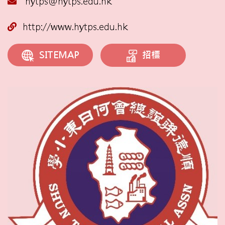
hytps@hytps.edu.hk
http://www.hytps.edu.hk
招標
SITEMAP