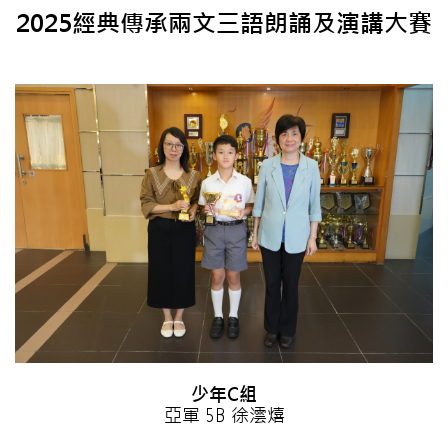
2025經典傳承兩文三語朗誦及演講大賽
少年C組
亞軍 5B 徐澐熺