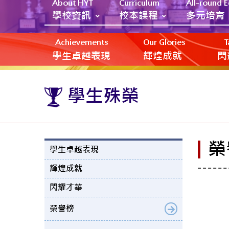
About HYT
Curriculum
All-round 
學校資訊
校本課程
多元培育
Achievements
Our Glories
T
學生卓越表現
輝煌成就
閃
學生殊榮
榮
學生卓越表現
輝煌成就
閃耀才華
榮譽榜