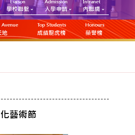
Liaison
Admission
Intranet
學校聯繫
入學申請
內聯網
ic Avenue
Top Students
Honours
創天地
成績龍虎榜
榮譽榜
文化藝術節