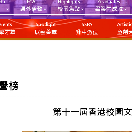
Edu
ECA
Highlights
Graduates
課外活動
校園焦點
畢業生成就
alents
Spotlight
SSPA
Artist
耀才華
展藝薈萃
升中派位
‎‎‏‎ㅤ童
譽榜
第十一屆香港校園