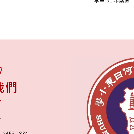
季軍 3E 宋嘉茵
我們
舍
2458 1834