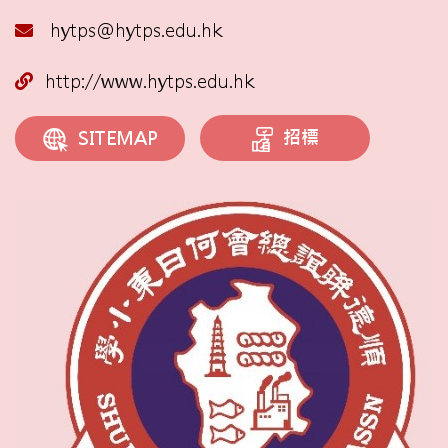
hytps@hytps.edu.hk
http://www.hytps.edu.hk
招標
SITEMAP