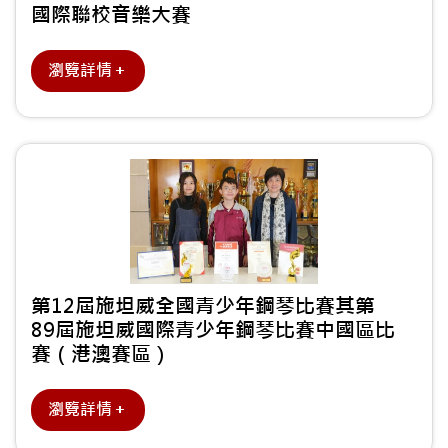
國際聯校音樂大賽
瀏覽詳情＋
第12屆施坦威全國青少年鋼琴比賽其第
89屆施坦威國際青少年鋼琴比賽中國區比
賽（港澳賽區）
瀏覽詳情＋