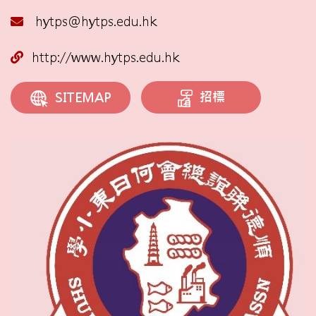
hytps@hytps.edu.hk
http://www.hytps.edu.hk
招標
SITEMAP