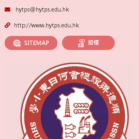
hytps@hytps.edu.hk
http://www.hytps.edu.hk
招標
SITEMAP