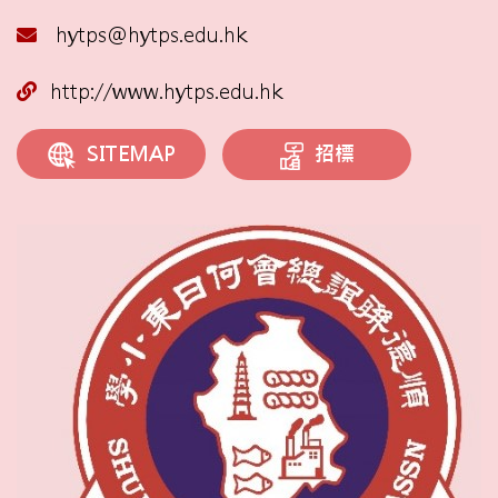
hytps@hytps.edu.hk
http://www.hytps.edu.hk
招標
SITEMAP