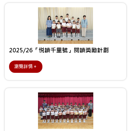
2025/26「悦讀千里號」閱讀獎勵計劃
瀏覽詳情＋