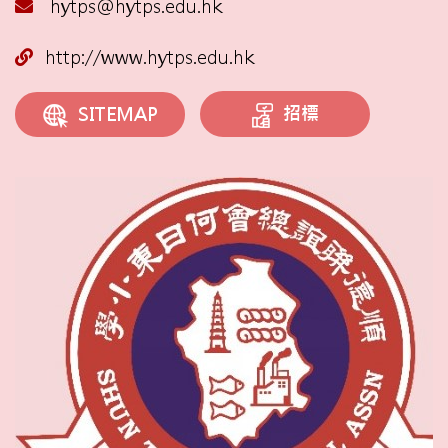
hytps@hytps.edu.hk
http://www.hytps.edu.hk
招標
SITEMAP