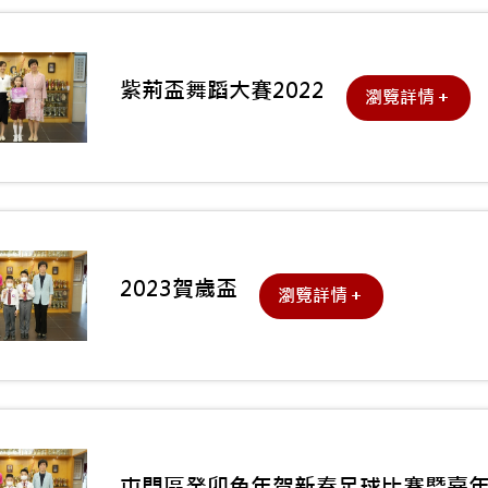
紫荊盃舞蹈大賽2022
瀏覽詳情＋
2023賀歲盃
瀏覽詳情＋
屯門區癸卯兔年賀新春足球比賽暨嘉