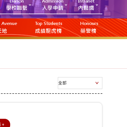
Liaison
Admission
Intranet
學校聯繫
入學申請
內聯網
ic Avenue
Top Students
Honours
創天地
成績龍虎榜
榮譽榜
情＋