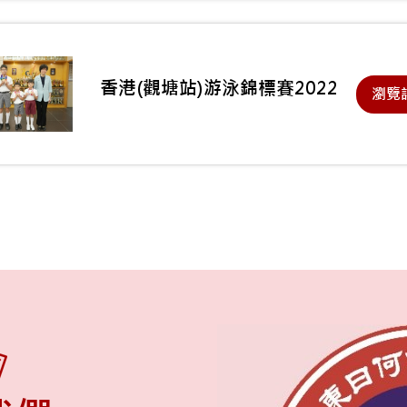
香港(觀塘站)游泳錦標賽2022
瀏覽