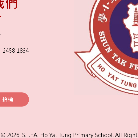
我們
舍
2458 1834
招標
© 2026. S.T.F.A. Ho Yat Tung Primary School, All Righ