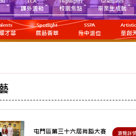
Edu
ECA
Highlights
Graduates
課外活動
校園焦點
畢業生成就
alents
Spotlight
SSPA
Artist
耀才華
展藝薈萃
升中派位
‎‎‏‎ㅤ童
藝
屯門區第三十六屆舞蹈大賽
瀏覽詳