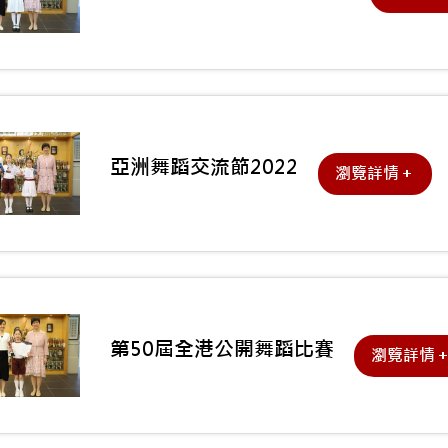
亞洲舞蹈交流節2022
瀏覽詳情＋
第50屆全港公開舞蹈比賽
瀏覽詳情