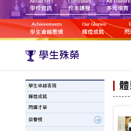
About HYT
Curriculum
All-round 
學校資訊
校本課程
多元培育
Achievements
Our Glories
T
學生卓越表現
輝煌成就
閃
學生殊榮
體
學生卓越表現
輝煌成就
閃耀才華
榮譽榜