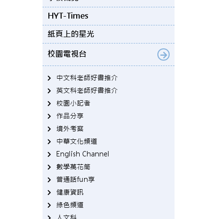
HYT-Times
紙頁上的星光
校園電視台
中文科老師好書推介
英文科老師好書推介
校園小記者
作品分享
境外考察
中華文化頻道
English Channel
數學萬花筒
普通話fun享
健康資訊
綠色頻道
人文科