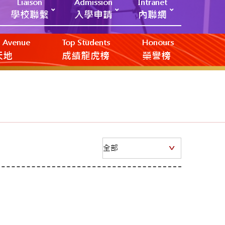
Liaison
Admission
Intranet
學校聯繫
入學申請
內聯網
ic Avenue
Top Students
Honours
創天地
成績龍虎榜
榮譽榜