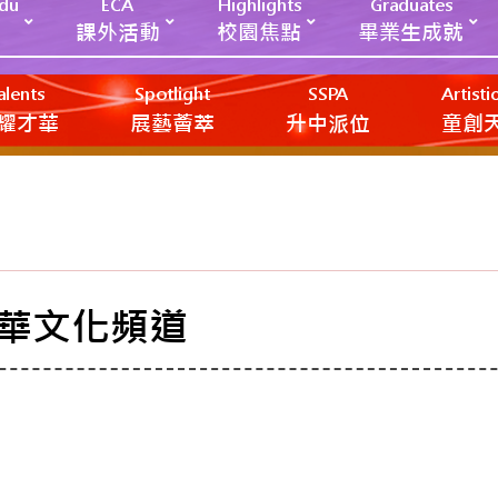
Edu
ECA
Highlights
Graduates
課外活動
校園焦點
畢業生成就
alents
Spotlight
SSPA
Artist
耀才華
展藝薈萃
升中派位
‎‎‏‎ㅤ童
華文化頻道