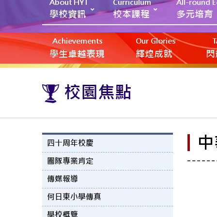
About HYT
Curriculum
All-round 
學校資訊
校本課程
多元培育
Achievements
Our Glories
T
學生卓越表現
輝煌成就
閃
校園焦點
中
四十周年校慶
團隊專業肯定
傳媒報導
何日東小學傳真
學校概覽