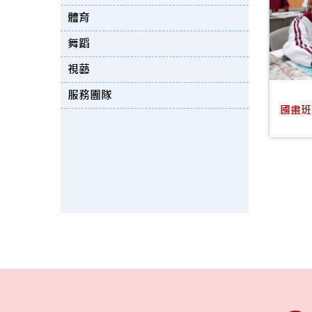
體育
舞蹈
視藝
服務團隊
國畫班