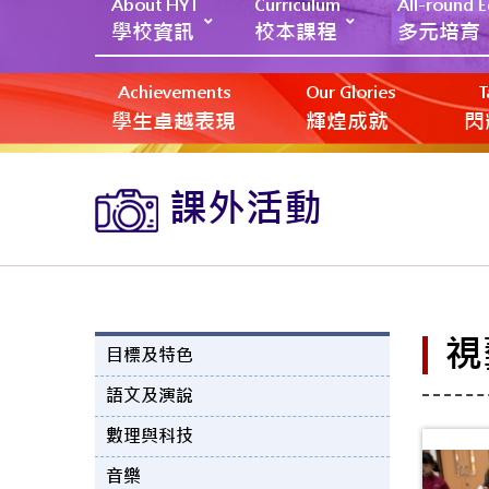
About HYT
Curriculum
All-round 
學校資訊
校本課程
多元培育
Achievements
Our Glories
T
學生卓越表現
輝煌成就
閃
課外活動
視
目標及特色
語文及演說
數理與科技
音樂