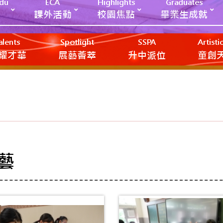
Edu
ECA
Highlights
Graduates
課外活動
校園焦點
畢業生成就
alents
Spotlight
SSPA
Artist
耀才華
展藝薈萃
升中派位
‎‎‏‎ㅤ童
藝