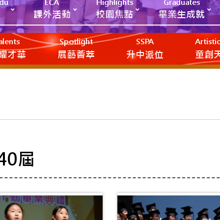
Edu
ECA
Highlights
Graduates
課外活動
校園焦點
畢業生成就
alents
Spotlight
SSPA
Artist
耀才華
展藝薈萃
升中派位
‎‎‏‎ㅤ童
40屆