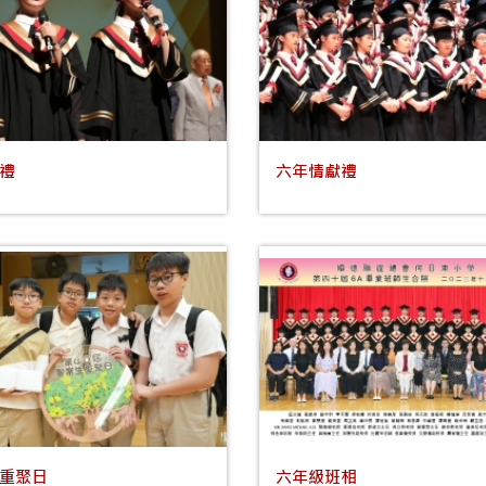
禮
六年情獻禮
重聚日
六年級班相