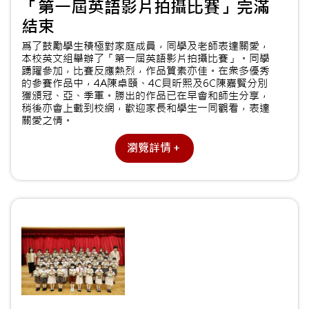
「第一屆英語影片拍攝比賽」完滿
結束
爲了鼓勵學生積極對家庭成員，同學及老師表達關愛，
本校英文組舉辦了「第一屆英語影片拍攝比賽」。同學
踴躍參加，比賽反應熱烈，作品質素亦佳。在衆多優秀
的參賽作品中，4A陳卓頤、4C貝昕熙及6C陳嘉賢分別
獲頒冠、亞、季軍。勝出的作品已在早會和師生分享，
稍後亦會上載到校網，歡迎家長和學生一同觀看，表達
關愛之情。
瀏覽詳情＋