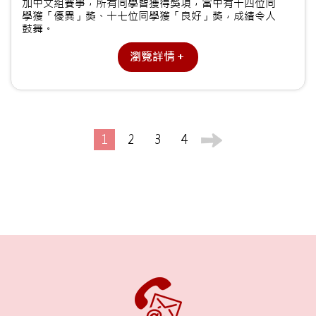
加中文組賽事，所有同學皆獲得獎項，當中有十四位同
學獲「優異」獎、十七位同學獲「良好」獎，成績令人
鼓舞。
瀏覽詳情＋
1
2
3
4