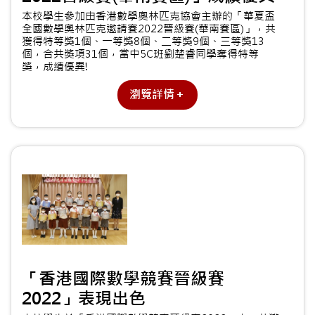
本校學生參加由香港數學奧林匹克協會主辦的「華夏盃
全國數學奧林匹克邀請賽2022晉級賽(華南賽區)」，共
獲得特等獎1個、一等獎8個、二等獎9個、三等獎13
個，合共獎項31個，當中5C班劉楚睿同學奪得特等
獎，成績優異!
瀏覽詳情＋
「香港國際數學競賽晉級賽
2022」表現出色