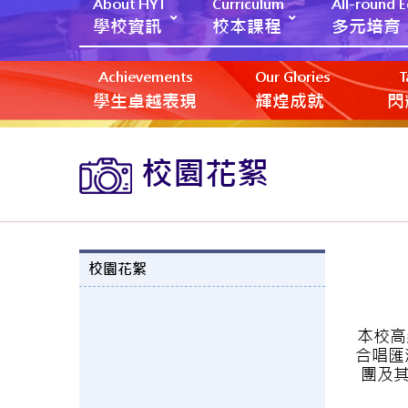
About HYT
Curriculum
All-round 
學校資訊
校本課程
多元培育
Achievements
Our Glories
T
學生卓越表現
輝煌成就
閃
校園花絮
校園花絮
本校高
合唱匯
團及其