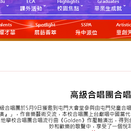
Edu
ECA
Highlights
Graduates
課外活動
校園焦點
畢業生成就
alents
Spotlight
SSPA
Artist
耀才華
展藝薈萃
升中派位
‎‎‏‎ㅤ童
高級合唱團合
級合唱團於5月9日獲邀到屯門大會堂參與由屯門兒童合唱
演』」，作音樂藝術交流，本校合唱團上台獻唱中國當代
他學校合唱團合唱流行曲《Golden》作壓軸演出，得
妙和歡樂的歌聲中，享受了一個悅