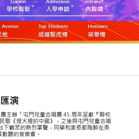
Liaison
Admission
Intranet
學校聯繫
入學申請
內聯網
ic Avenue
Top Students
Honours
創天地
成績龍虎榜
榮譽榜
唱匯演
團主辦「屯門兒童合唱團 45 周年呈獻『聯校
民歌《燈火裡的中國》，之後與屯門兒童合唱
到台下觀眾的熱烈掌聲，同學和家長都陶醉在美
耳動聽的音樂會。