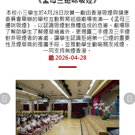
《孟母三遷咪吸煙》
本校小三學生於4月28日欣賞一齣由香港吸煙與健康
委員會舉辦的學校互動教育巡迴劇場表演—《孟母三
遷咪吸煙》，以認識吸煙對身體造成的危害。劇場除
了幫助學生了解煙草禍害外，更揭露二手煙及三手煙
對非吸煙者的害處，讓學生認識拒絕第一口煙的重要
性及煙草商的推廣手段，並推動學生勸喻親友戒煙，
一同支持無煙香港。
2026-04-28