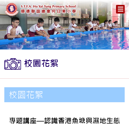
校園花絮
校園花絮
專題講座—認識香港魚塘與濕地生態