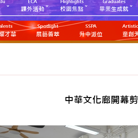
Edu
ECA
Highlights
Graduates
課外活動
校園焦點
畢業生成就
alents
Spotlight
SSPA
Artist
耀才華
展藝薈萃
升中派位
‎‎‏‎ㅤ童
中華文化廊開幕