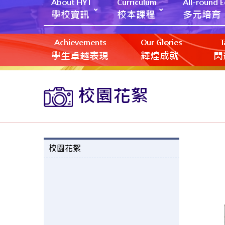
About HYT
Curriculum
All-round 
學校資訊
校本課程
多元培育
Achievements
Our Glories
T
學生卓越表現
輝煌成就
閃
校園花絮
校園花絮