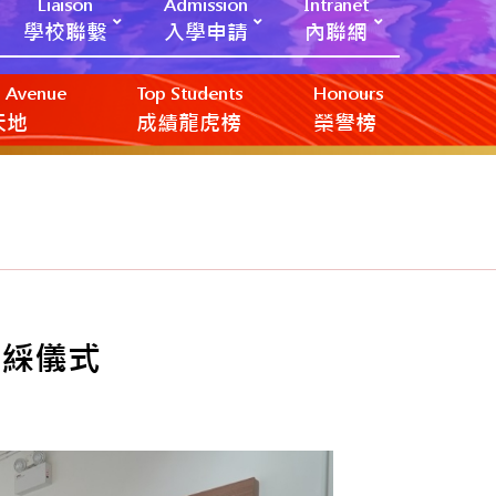
Liaison
Admission
Intranet
學校聯繫
入學申請
內聯網
ic Avenue
Top Students
Honours
創天地
成績龍虎榜
榮譽榜
剪綵儀式